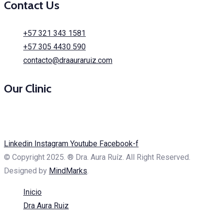
Contact Us
+57 321 343 1581
+57 305 4430 590
contacto@draauraruiz.com
Our Clinic
AV. Cra 19 #108 – 45, OTUA Building Medical Office 402.
Bogotá, Colombia.
Linkedin
Instagram
Youtube
Facebook-f
© Copyright 2025. ® Dra. Aura Ruíz. All Right Reserved.
Designed by
MindMarks
.
Inicio
Dra Aura Ruiz